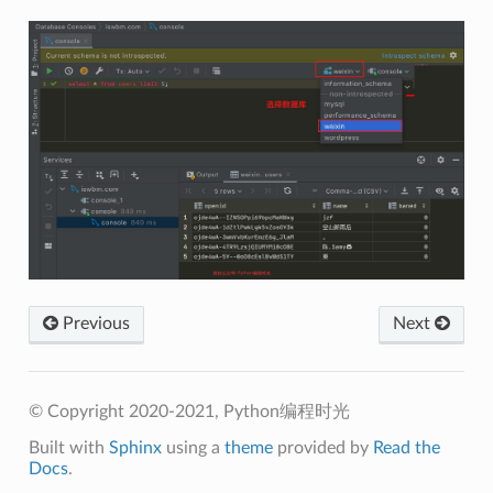
Previous
Next
© Copyright 2020-2021, Python编程时光
Built with
Sphinx
using a
theme
provided by
Read the
Docs
.